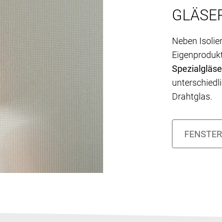
GLÄSE
Neben Isolie
Eigenprodukt
Spezialgläse
unterschiedl
Drahtglas.